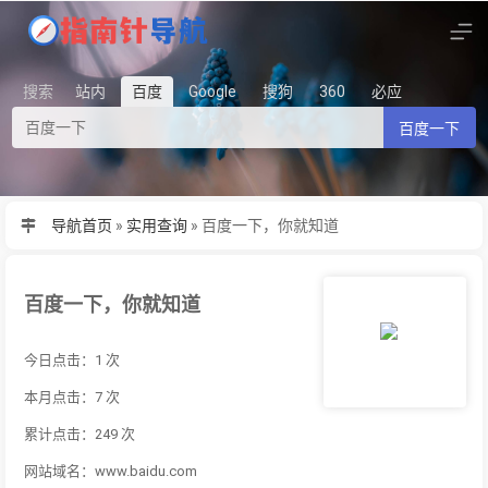
搜索
站内
百度
Google
搜狗
360
必应
百度一下
导航首页
»
实用查询
»
百度一下，你就知道
百度一下，你就知道
今日点击：1 次
本月点击：7 次
累计点击：249 次
网站域名：www.baidu.com