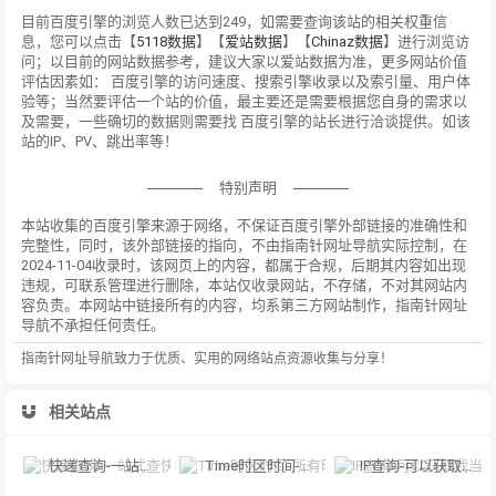
目前百度引擎的浏览人数已达到249，如需要查询该站的相关权重信
息，您可以点击【
5118数据
】【
爱站数据
】【
Chinaz数据
】进行浏览访
问；以目前的网站数据参考，建议大家以爱站数据为准，更多网站价值
评估因素如： 百度引擎的访问速度、搜索引擎收录以及索引量、用户体
验等；当然要评估一个站的价值，最主要还是需要根据您自身的需求以
及需要，一些确切的数据则需要找 百度引擎的站长进行洽谈提供。如该
站的IP、PV、跳出率等！
特别声明
本站收集的百度引擎来源于网络，不保证百度引擎外部链接的准确性和
完整性，同时，该外部链接的指向，不由指南针网址导航实际控制，在
2024-11-04收录时，该网页上的内容，都属于合规，后期其内容如出现
违规，可联系管理进行删除，本站仅收录网站，不存储，不对其网站内
容负责。本网站中链接所有的内容，均系第三方网站制作，指南针网址
导航不承担任何责任。
指南针网址导航致力于优质、实用的网络站点资源收集与分享！
相关站点
快递查询-一站式查快递、寄快递信息服务平台
Time时区时间-所有时区精确的官方原子钟时间
IP查询-可以获取我当前的IP地址和本机IP,