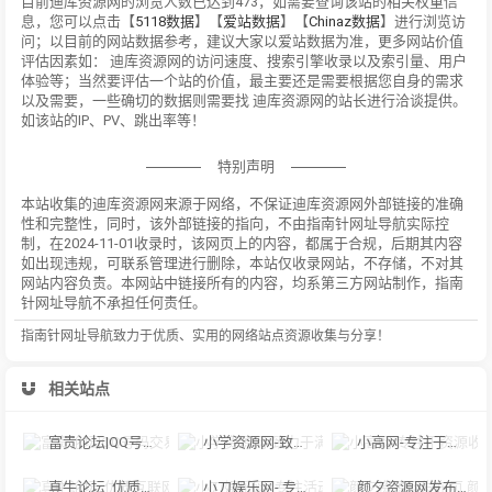
目前迪库资源网的浏览人数已达到473，如需要查询该站的相关权重信
息，您可以点击【
5118数据
】【
爱站数据
】【
Chinaz数据
】进行浏览访
问；以目前的网站数据参考，建议大家以爱站数据为准，更多网站价值
评估因素如： 迪库资源网的访问速度、搜索引擎收录以及索引量、用户
体验等；当然要评估一个站的价值，最主要还是需要根据您自身的需求
以及需要，一些确切的数据则需要找 迪库资源网的站长进行洽谈提供。
如该站的IP、PV、跳出率等！
特别声明
本站收集的迪库资源网来源于网络，不保证迪库资源网外部链接的准确
性和完整性，同时，该外部链接的指向，不由指南针网址导航实际控
制，在2024-11-01收录时，该网页上的内容，都属于合规，后期其内容
如出现违规，可联系管理进行删除，本站仅收录网站，不存储，不对其
网站内容负责。本网站中链接所有的内容，均系第三方网站制作，指南
针网址导航不承担任何责任。
指南针网址导航致力于优质、实用的网络站点资源收集与分享！
相关站点
富贵论坛|QQ号码交易平台|买卖QQ靓号|游戏账号出售|手机靓号|二手市场
小学资源网-致力于满足小学教师教学需要的关于小学教学的网站
小高网-专注于资源收集与活动分享_小高教学网精品源码_技术教程分享。
真牛论坛_优质互联网资源分享与交流！
小刀娱乐网- 专注活动，软件，教程分享，总之就是网络那些事。
颜夕资源网发布页,颜夕资源网最新地址,颜夕资源网网址