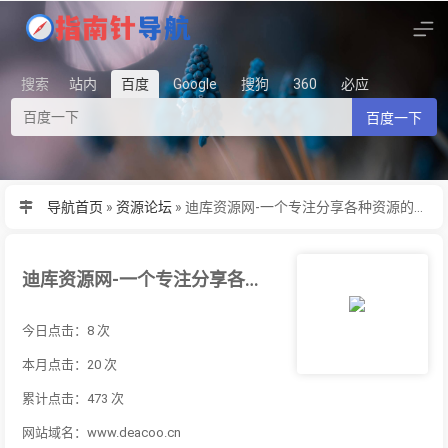
搜索
站内
百度
Google
搜狗
360
必应
百度一下
导航首页
»
资源论坛
»
迪库资源网-一个专注分享各种资源的网站
迪库资源网-一个专注分享各种资源的网站
今日点击：8 次
本月点击：20 次
累计点击：473 次
网站域名：www.deacoo.cn