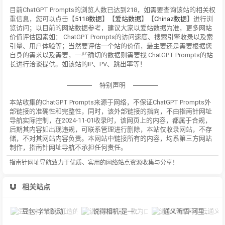
目前ChatGPT Prompts的浏览人数已达到218，如需要查询该站的相关权
重信息，您可以点击【
5118数据
】【
爱站数据
】【
Chinaz数据
】进行浏
览访问；以目前的网站数据参考，建议大家以爱站数据为准，更多网站
价值评估因素如： ChatGPT Prompts的访问速度、搜索引擎收录以及索
引量、用户体验等；当然要评估一个站的价值，最主要还是需要根据您
自身的需求以及需要，一些确切的数据则需要找 ChatGPT Prompts的站
长进行洽谈提供。如该站的IP、PV、跳出率等！
特别声明
本站收集的ChatGPT Prompts来源于网络，不保证ChatGPT Prompts外
部链接的准确性和完整性，同时，该外部链接的指向，不由指南针网址
导航实际控制，在2024-11-01收录时，该网页上的内容，都属于合规，
后期其内容如出现违规，可联系管理进行删除，本站仅收录网站，不存
储，不对其网站内容负责。本网站中链接所有的内容，均系第三方网站
制作，指南针网址导航不承担任何责任。
指南针网址导航致力于优质、实用的网络站点资源收集与分享！
相关站点
豆包-字节跳动打造的多功能AI对话工具
说得相机-是一款为口播视频创作者量身定制的智能拍摄工具
通义听悟-阿里云通义听悟是聚焦音视频内容的工作学习AI助手