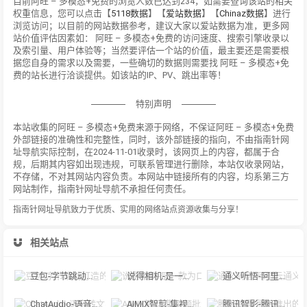
目前阿旺 – 多模态+免费的浏览人数已达到234，如需要查询该站的相关
权重信息，您可以点击【
5118数据
】【
爱站数据
】【
Chinaz数据
】进行
浏览访问；以目前的网站数据参考，建议大家以爱站数据为准，更多网
站价值评估因素如： 阿旺 – 多模态+免费的访问速度、搜索引擎收录以
及索引量、用户体验等；当然要评估一个站的价值，最主要还是需要根
据您自身的需求以及需要，一些确切的数据则需要找 阿旺 – 多模态+免
费的站长进行洽谈提供。如该站的IP、PV、跳出率等！
特别声明
本站收集的阿旺 – 多模态+免费来源于网络，不保证阿旺 – 多模态+免费
外部链接的准确性和完整性，同时，该外部链接的指向，不由指南针网
址导航实际控制，在2024-11-01收录时，该网页上的内容，都属于合
规，后期其内容如出现违规，可联系管理进行删除，本站仅收录网站，
不存储，不对其网站内容负责。本网站中链接所有的内容，均系第三方
网站制作，指南针网址导航不承担任何责任。
指南针网址导航致力于优质、实用的网络站点资源收集与分享！
相关站点
豆包-字节跳动打造的多功能AI对话工具
说得相机-是一款为口播视频创作者量身定制的智能拍摄工具
通义听悟-阿里云通义听悟是聚焦音视频内容的工作学习AI助手
ChatAudio-语音转文字 + 总结 + 对话
AIMIX智剪-集视频批量混剪、文案、字幕生成、语音合成等短视频运营功能于一
腾讯智影-腾讯推出的在线智能视频创作平台