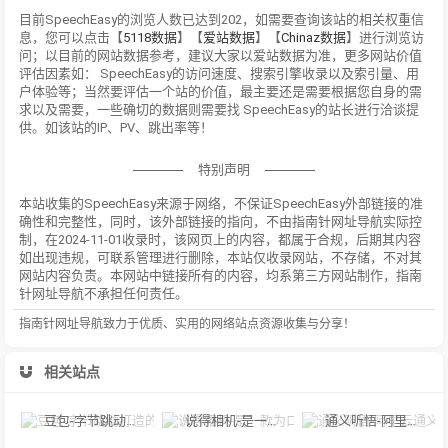
目前SpeechEasy的浏览人数已达到202，如需要查询该站的相关权重信
息，您可以点击【
5118数据
】【
爱站数据
】【
Chinaz数据
】进行浏览访
问；以目前的网站数据参考，建议大家以爱站数据为准，更多网站价值
评估因素如： SpeechEasy的访问速度、搜索引擎收录以及索引量、用
户体验等；当然要评估一个站的价值，最主要还是需要根据您自身的需
求以及需要，一些确切的数据则需要找 SpeechEasy的站长进行洽谈提
供。如该站的IP、PV、跳出率等！
特别声明
本站收集的SpeechEasy来源于网络，不保证SpeechEasy外部链接的准
确性和完整性，同时，该外部链接的指向，不由指南针网址导航实际控
制，在2024-11-01收录时，该网页上的内容，都属于合规，后期其内容
如出现违规，可联系管理进行删除，本站仅收录网站，不存储，不对其
网站内容负责。本网站中链接所有的内容，均系第三方网站制作，指南
针网址导航不承担任何责任。
指南针网址导航致力于优质、实用的网络站点资源收集与分享！
相关站点
豆包-字节跳动打造的多功能AI对话工具
说得相机-是一款为口播视频创作者量身定制的智能拍摄工具
通义听悟-阿里云通义听悟是聚焦音视频内容的工作学习AI助手