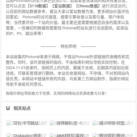
目前Pictorial的浏览人数已达到212，如需要查询该站的相关权重信息，
您可以点击【
5118数据
】【
爱站数据
】【
Chinaz数据
】进行浏览访问；
以目前的网站数据参考，建议大家以爱站数据为准，更多网站价值评估
因素如： Pictorial的访问速度、搜索引擎收录以及索引量、用户体验
等；当然要评估一个站的价值，最主要还是需要根据您自身的需求以及
需要，一些确切的数据则需要找 Pictorial的站长进行洽谈提供。如该站
的IP、PV、跳出率等！
特别声明
本站收集的Pictorial来源于网络，不保证Pictorial外部链接的准确性和完
整性，同时，该外部链接的指向，不由指南针网址导航实际控制，在
2024-11-01收录时，该网页上的内容，都属于合规，后期其内容如出现
违规，可联系管理进行删除，本站仅收录网站，不存储，不对其网站内
容负责。本网站中链接所有的内容，均系第三方网站制作，指南针网址
导航不承担任何责任。
指南针网址导航致力于优质、实用的网络站点资源收集与分享！
相关站点
豆包-字节跳动打造的多功能AI对话工具
说得相机-是一款为口播视频创作者量身定制的智能拍摄工具
通义听悟-阿里云通义听悟是聚焦音视频内容的工作学习AI助手
ChatAudio-语音转文字 + 总结 + 对话
AIMIX智剪-集视频批量混剪、文案、字幕生成、语音合成等短视频运营功能于一
腾讯智影-腾讯推出的在线智能视频创作平台