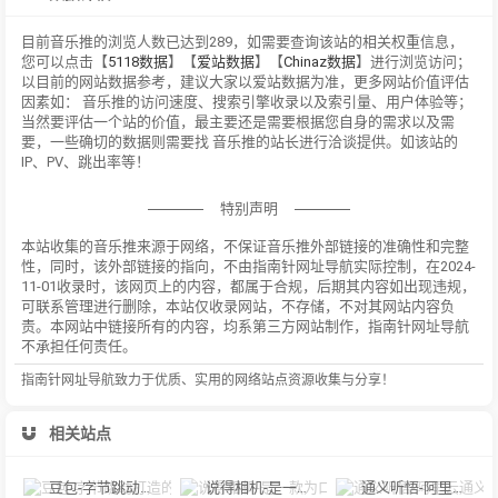
目前音乐推的浏览人数已达到289，如需要查询该站的相关权重信息，
您可以点击【
5118数据
】【
爱站数据
】【
Chinaz数据
】进行浏览访问；
以目前的网站数据参考，建议大家以爱站数据为准，更多网站价值评估
因素如： 音乐推的访问速度、搜索引擎收录以及索引量、用户体验等；
当然要评估一个站的价值，最主要还是需要根据您自身的需求以及需
要，一些确切的数据则需要找 音乐推的站长进行洽谈提供。如该站的
IP、PV、跳出率等！
特别声明
本站收集的音乐推来源于网络，不保证音乐推外部链接的准确性和完整
性，同时，该外部链接的指向，不由指南针网址导航实际控制，在2024-
11-01收录时，该网页上的内容，都属于合规，后期其内容如出现违规，
可联系管理进行删除，本站仅收录网站，不存储，不对其网站内容负
责。本网站中链接所有的内容，均系第三方网站制作，指南针网址导航
不承担任何责任。
指南针网址导航致力于优质、实用的网络站点资源收集与分享！
相关站点
豆包-字节跳动打造的多功能AI对话工具
说得相机-是一款为口播视频创作者量身定制的智能拍摄工具
通义听悟-阿里云通义听悟是聚焦音视频内容的工作学习AI助手