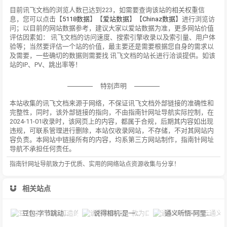
目前讯飞文档的浏览人数已达到223，如需要查询该站的相关权重信
息，您可以点击【
5118数据
】【
爱站数据
】【
Chinaz数据
】进行浏览访
问；以目前的网站数据参考，建议大家以爱站数据为准，更多网站价值
评估因素如： 讯飞文档的访问速度、搜索引擎收录以及索引量、用户体
验等；当然要评估一个站的价值，最主要还是需要根据您自身的需求以
及需要，一些确切的数据则需要找 讯飞文档的站长进行洽谈提供。如该
站的IP、PV、跳出率等！
特别声明
本站收集的讯飞文档来源于网络，不保证讯飞文档外部链接的准确性和
完整性，同时，该外部链接的指向，不由指南针网址导航实际控制，在
2024-11-01收录时，该网页上的内容，都属于合规，后期其内容如出现
违规，可联系管理进行删除，本站仅收录网站，不存储，不对其网站内
容负责。本网站中链接所有的内容，均系第三方网站制作，指南针网址
导航不承担任何责任。
指南针网址导航致力于优质、实用的网络站点资源收集与分享！
相关站点
豆包-字节跳动打造的多功能AI对话工具
说得相机-是一款为口播视频创作者量身定制的智能拍摄工具
通义听悟-阿里云通义听悟是聚焦音视频内容的工作学习AI助手