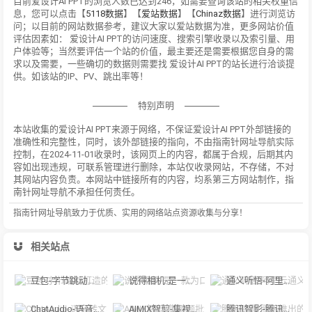
目前爱设计AI PPT的浏览人数已达到246，如需要查询该站的相关权重信
息，您可以点击【
5118数据
】【
爱站数据
】【
Chinaz数据
】进行浏览访
问；以目前的网站数据参考，建议大家以爱站数据为准，更多网站价值
评估因素如： 爱设计AI PPT的访问速度、搜索引擎收录以及索引量、用
户体验等；当然要评估一个站的价值，最主要还是需要根据您自身的需
求以及需要，一些确切的数据则需要找 爱设计AI PPT的站长进行洽谈提
供。如该站的IP、PV、跳出率等！
特别声明
本站收集的爱设计AI PPT来源于网络，不保证爱设计AI PPT外部链接的
准确性和完整性，同时，该外部链接的指向，不由指南针网址导航实际
控制，在2024-11-01收录时，该网页上的内容，都属于合规，后期其内
容如出现违规，可联系管理进行删除，本站仅收录网站，不存储，不对
其网站内容负责。本网站中链接所有的内容，均系第三方网站制作，指
南针网址导航不承担任何责任。
指南针网址导航致力于优质、实用的网络站点资源收集与分享！
相关站点
豆包-字节跳动打造的多功能AI对话工具
说得相机-是一款为口播视频创作者量身定制的智能拍摄工具
通义听悟-阿里云通义听悟是聚焦音视频内容的工作学习AI助手
ChatAudio-语音转文字 + 总结 + 对话
AIMIX智剪-集视频批量混剪、文案、字幕生成、语音合成等短视频运营功能于一
腾讯智影-腾讯推出的在线智能视频创作平台