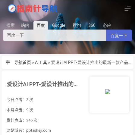
搜索
站内
百度
Google
搜狗
360
必应
百度一下
导航首页
»
AI工具
»
爱设计AI PPT-爱设计推出的最新一款产品，A...
爱设计AI PPT-爱设计推出的最新一款产品，A...
今日点击：2 次
本月点击：9 次
累计点击：246 次
网站域名：ppt.isheji.com