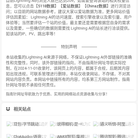
目前Lightning AI的浏览人数已达到209，如需要查询该站的相关权重信
息，您可以点击【
5118数据
】【
爱站数据
】【
Chinaz数据
】进行浏览访
问；以目前的网站数据参考，建议大家以爱站数据为准，更多网站价值
评估因素如： Lightning AI的访问速度、搜索引擎收录以及索引量、用户
体验等；当然要评估一个站的价值，最主要还是需要根据您自身的需求
以及需要，一些确切的数据则需要找 Lightning AI的站长进行洽谈提供。
如该站的IP、PV、跳出率等！
特别声明
本站收集的Lightning AI来源于网络，不保证Lightning AI外部链接的准确
性和完整性，同时，该外部链接的指向，不由指南针网址导航实际控
制，在2024-11-01收录时，该网页上的内容，都属于合规，后期其内容
如出现违规，可联系管理进行删除，本站仅收录网站，不存储，不对其
网站内容负责。本网站中链接所有的内容，均系第三方网站制作，指南
针网址导航不承担任何责任。
指南针网址导航致力于优质、实用的网络站点资源收集与分享！
相关站点
豆包-字节跳动打造的多功能AI对话工具
说得相机-是一款为口播视频创作者量身定制的智能拍摄工具
通义听悟-阿里云通义听悟是聚焦音视频内容的工作学习AI助手
ChatAudio-语音转文字 + 总结 + 对话
AIMIX智剪-集视频批量混剪、文案、字幕生成、语音合成等短视频运营功能于一
腾讯智影-腾讯推出的在线智能视频创作平台