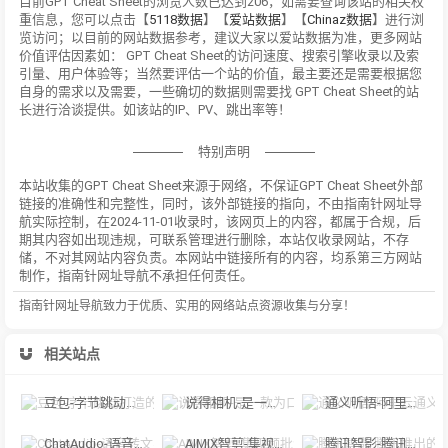
目前GPT Cheat Sheet的浏览人数已达到206，如需要查询该站的相关权
重信息，您可以点击【
5118数据
】【
爱站数据
】【
Chinaz数据
】进行浏
览访问；以目前的网站数据参考，建议大家以爱站数据为准，更多网站
价值评估因素如： GPT Cheat Sheet的访问速度、搜索引擎收录以及索
引量、用户体验等；当然要评估一个站的价值，最主要还是需要根据您
自身的需求以及需要，一些确切的数据则需要找 GPT Cheat Sheet的站
长进行洽谈提供。如该站的IP、PV、跳出率等！
特别声明
本站收集的GPT Cheat Sheet来源于网络，不保证GPT Cheat Sheet外部
链接的准确性和完整性，同时，该外部链接的指向，不由指南针网址导
航实际控制，在2024-11-01收录时，该网页上的内容，都属于合规，后
期其内容如出现违规，可联系管理进行删除，本站仅收录网站，不存
储，不对其网站内容负责。本网站中链接所有的内容，均系第三方网站
制作，指南针网址导航不承担任何责任。
指南针网址导航致力于优质、实用的网络站点资源收集与分享！
相关站点
豆包-字节跳动打造的多功能AI对话工具
说得相机-是一款为口播视频创作者量身定制的智能拍摄工具
通义听悟-阿里云通义听悟是聚焦音视频内容的工作学习AI助手
ChatAudio-语音转文字 + 总结 + 对话
AIMIX智剪-集视频批量混剪、文案、字幕生成、语音合成等短视频运营功能于一
腾讯智影-腾讯推出的在线智能视频创作平台