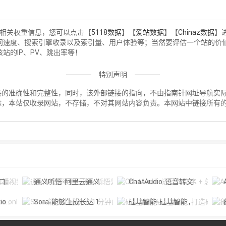
的相关权重信息，您可以点击【
5118数据
】【
爱站数据
】【
Chinaz数据
】
问速度、搜索引擎收录以及索引量、用户体验等；当然要评估一个站的价
站的IP、PV、跳出率等！
特别声明
准确性和完整性，同时，该外部链接的指向，不由指南针网址导航实际控制，
除，本站仅收录网站，不存储，不对其网站内容负责。本网站中链接所有
！
摄工具
通义听悟-阿里云通义听悟是聚焦音视频内容的工作学习AI助手
ChatAudio-语音转文字 + 总结 + 对话
A
Diffus
Sora-能够生成长达 1 分钟的高清视频
硅基智能-硅基智能，打造硅基劳动力，让人回归人的价值。