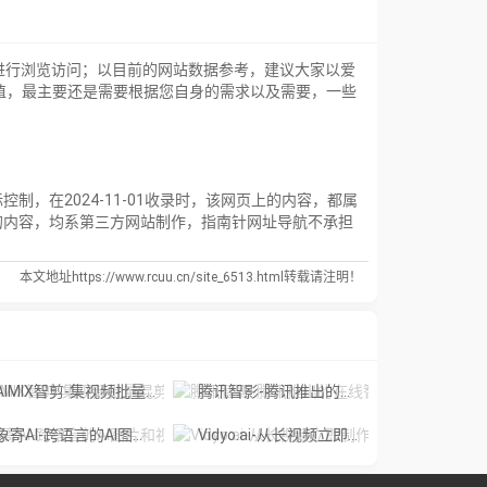
进行浏览访问；以目前的网站数据参考，建议大家以爱
值，最主要还是需要根据您自身的需求以及需要，一些
在2024-11-01收录时，该网页上的内容，都属
的内容，均系第三方网站制作，指南针网址导航不承担
本文地址https://www.rcuu.cn/site_6513.html转载请注明！
IMIX智剪-集视频批量混剪、文案、字幕生成、语音合成等短视频运营功能于一
腾讯智影-腾讯推出的在线智能视频创作平台
象寄AI-跨语言的AI图片和视频翻译工具
Vidyo.ai-从长视频立即制作短视频。