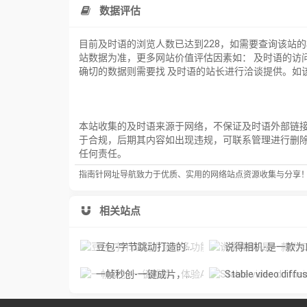
数据评估
目前及时语的浏览人数已达到228，如需要查询该站
站数据为准，更多网站价值评估因素如： 及时语的访
确切的数据则需要找 及时语的站长进行洽谈提供。如该
本站收集的及时语来源于网络，不保证及时语外部链接的
于合规，后期其内容如出现违规，可联系管理进行删
任何责任。
指南针网址导航致力于优质、实用的网络站点资源收集与分享
相关站点
豆包-字节跳动打造的多功能AI对话工具
说得相机-是一款为口播视频创作者量身定制的智能拍
一帧秒创-一键成片，体验AI智能视频创作的魅力
Stable video diffusion online-免费激活您的图像，用 Stable Video 