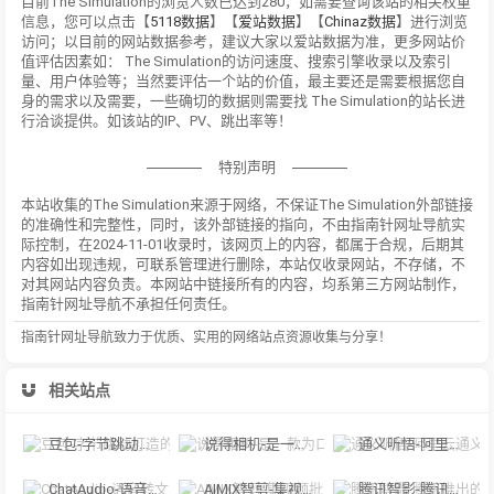
目前The Simulation的浏览人数已达到280，如需要查询该站的相关权重
信息，您可以点击【
5118数据
】【
爱站数据
】【
Chinaz数据
】进行浏览
访问；以目前的网站数据参考，建议大家以爱站数据为准，更多网站价
值评估因素如： The Simulation的访问速度、搜索引擎收录以及索引
量、用户体验等；当然要评估一个站的价值，最主要还是需要根据您自
身的需求以及需要，一些确切的数据则需要找 The Simulation的站长进
行洽谈提供。如该站的IP、PV、跳出率等！
特别声明
本站收集的The Simulation来源于网络，不保证The Simulation外部链接
的准确性和完整性，同时，该外部链接的指向，不由指南针网址导航实
际控制，在2024-11-01收录时，该网页上的内容，都属于合规，后期其
内容如出现违规，可联系管理进行删除，本站仅收录网站，不存储，不
对其网站内容负责。本网站中链接所有的内容，均系第三方网站制作，
指南针网址导航不承担任何责任。
指南针网址导航致力于优质、实用的网络站点资源收集与分享！
相关站点
豆包-字节跳动打造的多功能AI对话工具
说得相机-是一款为口播视频创作者量身定制的智能拍摄工具
通义听悟-阿里云通义听悟是聚焦音视频内容的工作学习AI助手
ChatAudio-语音转文字 + 总结 + 对话
AIMIX智剪-集视频批量混剪、文案、字幕生成、语音合成等短视频运营功能于一
腾讯智影-腾讯推出的在线智能视频创作平台