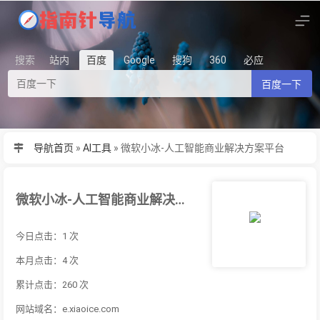
搜索
站内
百度
Google
搜狗
360
必应
百度一下
导航首页
»
AI工具
»
微软小冰-人工智能商业解决方案平台
微软小冰-人工智能商业解决方案平台
今日点击：1 次
本月点击：4 次
累计点击：260 次
网站域名：e.xiaoice.com