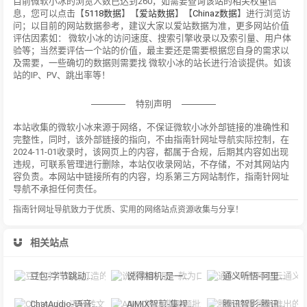
目前微软小冰的浏览人数已达到260，如需要查询该站的相关权重信
息，您可以点击【
5118数据
】【
爱站数据
】【
Chinaz数据
】进行浏览访
问；以目前的网站数据参考，建议大家以爱站数据为准，更多网站价值
评估因素如： 微软小冰的访问速度、搜索引擎收录以及索引量、用户体
验等；当然要评估一个站的价值，最主要还是需要根据您自身的需求以
及需要，一些确切的数据则需要找 微软小冰的站长进行洽谈提供。如该
站的IP、PV、跳出率等！
特别声明
本站收集的微软小冰来源于网络，不保证微软小冰外部链接的准确性和
完整性，同时，该外部链接的指向，不由指南针网址导航实际控制，在
2024-11-01收录时，该网页上的内容，都属于合规，后期其内容如出现
违规，可联系管理进行删除，本站仅收录网站，不存储，不对其网站内
容负责。本网站中链接所有的内容，均系第三方网站制作，指南针网址
导航不承担任何责任。
指南针网址导航致力于优质、实用的网络站点资源收集与分享！
相关站点
豆包-字节跳动打造的多功能AI对话工具
说得相机-是一款为口播视频创作者量身定制的智能拍摄工具
通义听悟-阿里云通义听悟是聚焦音视频内容的工作学习AI助手
ChatAudio-语音转文字 + 总结 + 对话
AIMIX智剪-集视频批量混剪、文案、字幕生成、语音合成等短视频运营功能于一
腾讯智影-腾讯推出的在线智能视频创作平台