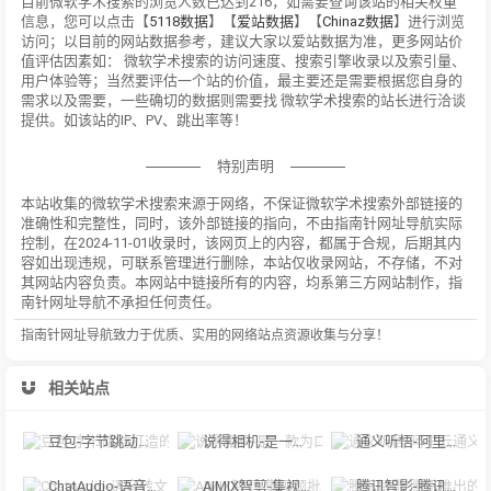
目前微软学术搜索的浏览人数已达到216，如需要查询该站的相关权重
信息，您可以点击【
5118数据
】【
爱站数据
】【
Chinaz数据
】进行浏览
访问；以目前的网站数据参考，建议大家以爱站数据为准，更多网站价
值评估因素如： 微软学术搜索的访问速度、搜索引擎收录以及索引量、
用户体验等；当然要评估一个站的价值，最主要还是需要根据您自身的
需求以及需要，一些确切的数据则需要找 微软学术搜索的站长进行洽谈
提供。如该站的IP、PV、跳出率等！
特别声明
本站收集的微软学术搜索来源于网络，不保证微软学术搜索外部链接的
准确性和完整性，同时，该外部链接的指向，不由指南针网址导航实际
控制，在2024-11-01收录时，该网页上的内容，都属于合规，后期其内
容如出现违规，可联系管理进行删除，本站仅收录网站，不存储，不对
其网站内容负责。本网站中链接所有的内容，均系第三方网站制作，指
南针网址导航不承担任何责任。
指南针网址导航致力于优质、实用的网络站点资源收集与分享！
相关站点
豆包-字节跳动打造的多功能AI对话工具
说得相机-是一款为口播视频创作者量身定制的智能拍摄工具
通义听悟-阿里云通义听悟是聚焦音视频内容的工作学习AI助手
ChatAudio-语音转文字 + 总结 + 对话
AIMIX智剪-集视频批量混剪、文案、字幕生成、语音合成等短视频运营功能于一
腾讯智影-腾讯推出的在线智能视频创作平台