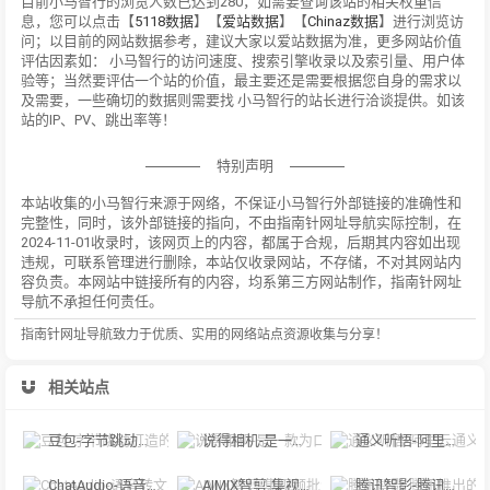
目前小马智行的浏览人数已达到280，如需要查询该站的相关权重信
息，您可以点击【
5118数据
】【
爱站数据
】【
Chinaz数据
】进行浏览访
问；以目前的网站数据参考，建议大家以爱站数据为准，更多网站价值
评估因素如： 小马智行的访问速度、搜索引擎收录以及索引量、用户体
验等；当然要评估一个站的价值，最主要还是需要根据您自身的需求以
及需要，一些确切的数据则需要找 小马智行的站长进行洽谈提供。如该
站的IP、PV、跳出率等！
特别声明
本站收集的小马智行来源于网络，不保证小马智行外部链接的准确性和
完整性，同时，该外部链接的指向，不由指南针网址导航实际控制，在
2024-11-01收录时，该网页上的内容，都属于合规，后期其内容如出现
违规，可联系管理进行删除，本站仅收录网站，不存储，不对其网站内
容负责。本网站中链接所有的内容，均系第三方网站制作，指南针网址
导航不承担任何责任。
指南针网址导航致力于优质、实用的网络站点资源收集与分享！
相关站点
豆包-字节跳动打造的多功能AI对话工具
说得相机-是一款为口播视频创作者量身定制的智能拍摄工具
通义听悟-阿里云通义听悟是聚焦音视频内容的工作学习AI助手
ChatAudio-语音转文字 + 总结 + 对话
AIMIX智剪-集视频批量混剪、文案、字幕生成、语音合成等短视频运营功能于一
腾讯智影-腾讯推出的在线智能视频创作平台