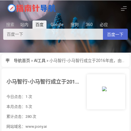
搜索
站内
百度
Google
搜狗
360
必应
百度一下
导航首页
»
AI工具
»
小马智行-小马智行成立于2016年底，由...
小马智行-小马智行成立于2016年底，由...
今日点击：1 次
本月点击：5 次
累计点击：280 次
网站域名：www.pony.ai