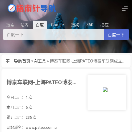
搜索
站内
百度
Google
搜狗
360
必应
百度一下
导航首页
»
AI工具
»
博泰车联网-上海PATEO博泰车联网成立于20...
博泰车联网-上海PATEO博泰车联网成立于20...
今日点击：1 次
本月点击：6 次
累计点击：235 次
网站域名：www.pateo.com.cn