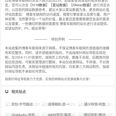
目前博泰车联网的浏览人数已达到235，如需要查询该站的相关权重信
息，您可以点击【
5118数据
】【
爱站数据
】【
Chinaz数据
】进行浏览访
问；以目前的网站数据参考，建议大家以爱站数据为准，更多网站价值
评估因素如： 博泰车联网的访问速度、搜索引擎收录以及索引量、用户
体验等；当然要评估一个站的价值，最主要还是需要根据您自身的需求
以及需要，一些确切的数据则需要找 博泰车联网的站长进行洽谈提供。
如该站的IP、PV、跳出率等！
特别声明
本站收集的博泰车联网来源于网络，不保证博泰车联网外部链接的准确
性和完整性，同时，该外部链接的指向，不由指南针网址导航实际控
制，在2024-11-01收录时，该网页上的内容，都属于合规，后期其内容
如出现违规，可联系管理进行删除，本站仅收录网站，不存储，不对其
网站内容负责。本网站中链接所有的内容，均系第三方网站制作，指南
针网址导航不承担任何责任。
指南针网址导航致力于优质、实用的网络站点资源收集与分享！
相关站点
豆包-字节跳动打造的多功能AI对话工具
说得相机-是一款为口播视频创作者量身定制的智能拍摄工具
通义听悟-阿里云通义听悟是聚焦音视频内容的工作学习AI助手
ChatAudio-语音转文字 + 总结 + 对话
AIMIX智剪-集视频批量混剪、文案、字幕生成、语音合成等短视频运营功能于一
腾讯智影-腾讯推出的在线智能视频创作平台