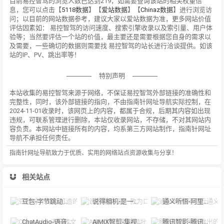
目前易控智驾的浏览人数已达到219，如需要查询该站的相关权重信
息，您可以点击【
5118数据
】【
爱站数据
】【
Chinaz数据
】进行浏览访
问；以目前的网站数据参考，建议大家以爱站数据为准，更多网站价值
评估因素如： 易控智驾的访问速度、搜索引擎收录以及索引量、用户体
验等；当然要评估一个站的价值，最主要还是需要根据您自身的需求以
及需要，一些确切的数据则需要找 易控智驾的站长进行洽谈提供。如该
站的IP、PV、跳出率等！
特别声明
本站收集的易控智驾来源于网络，不保证易控智驾外部链接的准确性和
完整性，同时，该外部链接的指向，不由指南针网址导航实际控制，在
2024-11-01收录时，该网页上的内容，都属于合规，后期其内容如出现
违规，可联系管理进行删除，本站仅收录网站，不存储，不对其网站内
容负责。本网站中链接所有的内容，均系第三方网站制作，指南针网址
导航不承担任何责任。
指南针网址导航致力于优质、实用的网络站点资源收集与分享！
相关站点
豆包-字节跳动打造的多功能AI对话工具
说得相机-是一款为口播视频创作者量身定制的智能拍摄工具
通义听悟-阿里云通义听悟是聚焦音视频内容的工作学习AI助手
ChatAudio-语音转文字 + 总结 + 对话
AIMIX智剪-集视频批量混剪、文案、字幕生成、语音合成等短视频运营功能于一
腾讯智影-腾讯推出的在线智能视频创作平台