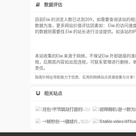
数据评估
目前Elai.的浏览人数已达到209，如需要查询该站
数据为准，更多网站价值评估因素如： Elai.的访
的数据则需要找 Elai.的站长进行洽谈提供。如该站的I
本站收集的Elai.来源于网络，不保证Elai.外部链
规，后期其内容如出现违规，可联系管理进行删除，
责任。
指南针网址导航致力于优质、实用的网络站点资源收集与分享
相关站点
豆包-字节跳动打造的多功能AI对话工具
说得相机-是一款为口播视频创作者量身定制的智能拍
一帧秒创-一键成片，体验AI智能视频创作的魅力
Stable video diffusion online-免费激活您的图像，用 Stable Video 