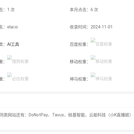
击：1 次
本月点击：6 次
elai.io
收录时间：2024-11-01
类：
AI工具
百度权重：
重：
移动权重：
重：
神马权重：
i.同类网站还有：DoNotPay、Tavus、硅基智能、云舶科技（小K直播姬）、