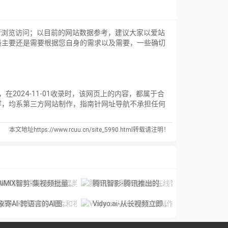
行浏览访问；以目前的网站数据参考，建议大家以爱站
，最主要还是需要根据您自身的需求以及需要，一些确切
在2024-11-01收录时，该网页上的内容，都属于合
容，均系第三方网站制作，指南针网址导航不承担任何
本文地址https://www.rcuu.cn/site_5990.html转载请注明！
IMIX智剪-集视频批量混剪、文案、字幕生成、语音合成等短视频运营功能于一
腾讯智影-腾讯推出的在线智能视频创作平台
象寄AI-跨语言的AI图片和视频翻译工具
Vidyo.ai-从长视频立即制作短视频。