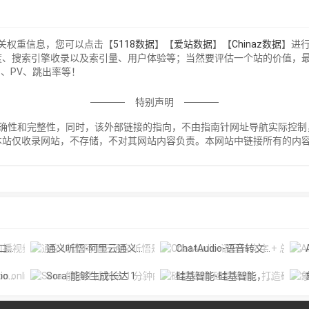
的相关权重信息，您可以点击【
5118数据
】【
爱站数据
】【
Chinaz数据
】进
问速度、搜索引擎收录以及索引量、用户体验等；当然要评估一个站的价值
P、PV、跳出率等！
特别声明
接的准确性和完整性，同时，该外部链接的指向，不由指南针网址导航实际控制，
本站仅收录网站，不存储，不对其网站内容负责。本网站中链接所有的内
！
摄工具
通义听悟-阿里云通义听悟是聚焦音视频内容的工作学习AI助手
ChatAudio-语音转文字 + 总结 + 对话
A
Diffus
Sora-能够生成长达 1 分钟的高清视频
硅基智能-硅基智能，打造硅基劳动力，让人回归人的价值。