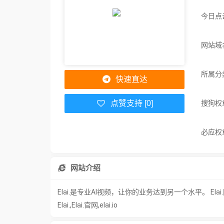
今日点
网站域名：
所属分
快速直达
搜狗权
点赞支持 [0]
必应权
网站介绍
Elai.是专业AI视频，让你的业务达到另一个水平。 Ela
Elai.,Elai.官网,elai.io