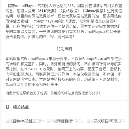
目前PromptPlays.ai的浏览人数已达到218，如需要查询该站的相关权重
信息，您可以点击【
5118数据
】【
爱站数据
】【
Chinaz数据
】进行浏览
访问；以目前的网站数据参考，建议大家以爱站数据为准，更多网站价
值评估因素如： PromptPlays.ai的访问速度、搜索引擎收录以及索引
量、用户体验等；当然要评估一个站的价值，最主要还是需要根据您自
身的需求以及需要，一些确切的数据则需要找 PromptPlays.ai的站长进
行洽谈提供。如该站的IP、PV、跳出率等！
特别声明
本站收集的PromptPlays.ai来源于网络，不保证PromptPlays.ai外部链接
的准确性和完整性，同时，该外部链接的指向，不由指南针网址导航实
际控制，在2024-11-01收录时，该网页上的内容，都属于合规，后期其
内容如出现违规，可联系管理进行删除，本站仅收录网站，不存储，不
对其网站内容负责。本网站中链接所有的内容，均系第三方网站制作，
指南针网址导航不承担任何责任。
指南针网址导航致力于优质、实用的网络站点资源收集与分享！
相关站点
豆包-字节跳动打造的多功能AI对话工具
说得相机-是一款为口播视频创作者量身定制的智能拍摄工具
通义听悟-阿里云通义听悟是聚焦音视频内容的工作学习AI助手