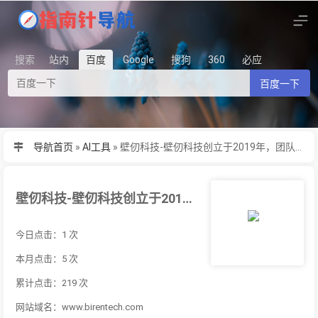
搜索
站内
百度
Google
搜狗
360
必应
百度一下
导航首页
»
AI工具
»
壁仞科技-壁仞科技创立于2019年，团队...
壁仞科技-壁仞科技创立于2019年，团队...
今日点击：1 次
本月点击：5 次
累计点击：219 次
网站域名：www.birentech.com