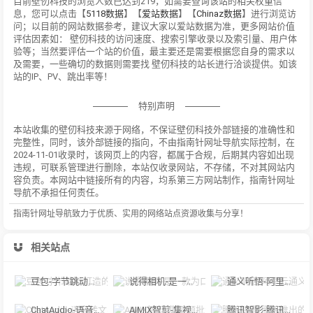
目前壁仞科技的浏览人数已达到219，如需要查询该站的相关权重信
息，您可以点击【
5118数据
】【
爱站数据
】【
Chinaz数据
】进行浏览访
问；以目前的网站数据参考，建议大家以爱站数据为准，更多网站价值
评估因素如： 壁仞科技的访问速度、搜索引擎收录以及索引量、用户体
验等；当然要评估一个站的价值，最主要还是需要根据您自身的需求以
及需要，一些确切的数据则需要找 壁仞科技的站长进行洽谈提供。如该
站的IP、PV、跳出率等！
特别声明
本站收集的壁仞科技来源于网络，不保证壁仞科技外部链接的准确性和
完整性，同时，该外部链接的指向，不由指南针网址导航实际控制，在
2024-11-01收录时，该网页上的内容，都属于合规，后期其内容如出现
违规，可联系管理进行删除，本站仅收录网站，不存储，不对其网站内
容负责。本网站中链接所有的内容，均系第三方网站制作，指南针网址
导航不承担任何责任。
指南针网址导航致力于优质、实用的网络站点资源收集与分享！
相关站点
豆包-字节跳动打造的多功能AI对话工具
说得相机-是一款为口播视频创作者量身定制的智能拍摄工具
通义听悟-阿里云通义听悟是聚焦音视频内容的工作学习AI助手
ChatAudio-语音转文字 + 总结 + 对话
AIMIX智剪-集视频批量混剪、文案、字幕生成、语音合成等短视频运营功能于一
腾讯智影-腾讯推出的在线智能视频创作平台