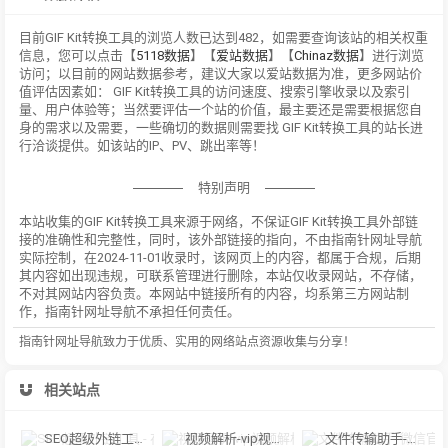
目前GIF Kit转换工具的浏览人数已达到482，如需要查询该站的相关权重
信息，您可以点击【
5118数据
】【
爱站数据
】【
Chinaz数据
】进行浏览
访问；以目前的网站数据参考，建议大家以爱站数据为准，更多网站价
值评估因素如： GIF Kit转换工具的访问速度、搜索引擎收录以及索引
量、用户体验等；当然要评估一个站的价值，最主要还是需要根据您自
身的需求以及需要，一些确切的数据则需要找 GIF Kit转换工具的站长进
行洽谈提供。如该站的IP、PV、跳出率等！
特别声明
本站收集的GIF Kit转换工具来源于网络，不保证GIF Kit转换工具外部链
接的准确性和完整性，同时，该外部链接的指向，不由指南针网址导航
实际控制，在2024-11-01收录时，该网页上的内容，都属于合规，后期
其内容如出现违规，可联系管理进行删除，本站仅收录网站，不存储，
不对其网站内容负责。本网站中链接所有的内容，均系第三方网站制
作，指南针网址导航不承担任何责任。
指南针网址导航致力于优质、实用的网络站点资源收集与分享！
相关站点
SEO超级外链工具 - 在线批量发布外链_免费外链发布工具
视频解析-vip视频解析，建议使用谷歌浏览器。
文件传输助手-微信官方在线传文件，微信文件传输助手网页版，使用手机微信扫码传输文件！