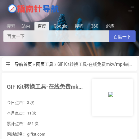
搜索
站内
百度
Google
搜狗
360
必应
百度一下
导航首页
»
网页工具
»
GIF Kit转换工具-在线免费mkv/mp4转换gif动图
GIF Kit转换工具-在线免费mkv/mp4转换gif动图
今日点击：3 次
本月点击：11 次
累计点击：482 次
网站域名：gifkit.com