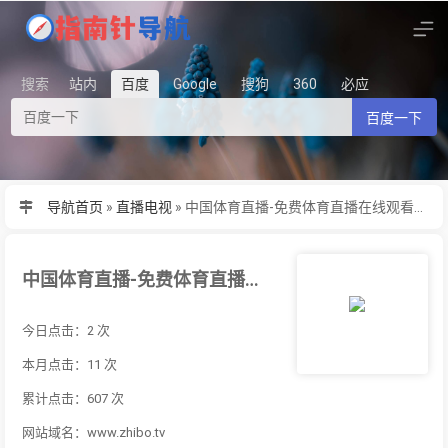
搜索
站内
百度
Google
搜狗
360
必应
百度一下
导航首页
»
直播电视
»
中国体育直播-免费体育直播在线观看，提供奥运会,乒乓球,斯诺克,足球,篮球等比赛视频
中国体育直播-免费体育直播在线观看，提供奥运会,乒乓球,斯诺克,足球,篮球等比赛视频
今日点击：2 次
本月点击：11 次
累计点击：607 次
网站域名：www.zhibo.tv