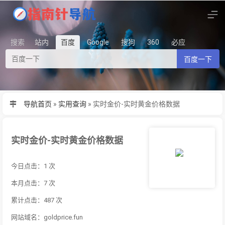
搜索
站内
百度
Google
搜狗
360
必应
百度一下
导航首页
»
实用查询
»
实时金价-实时黄金价格数据
实时金价-实时黄金价格数据
今日点击：1 次
本月点击：7 次
累计点击：487 次
网站域名：goldprice.fun