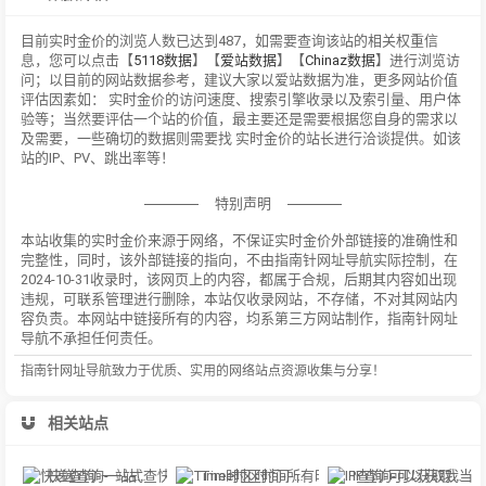
目前实时金价的浏览人数已达到487，如需要查询该站的相关权重信
息，您可以点击【
5118数据
】【
爱站数据
】【
Chinaz数据
】进行浏览访
问；以目前的网站数据参考，建议大家以爱站数据为准，更多网站价值
评估因素如： 实时金价的访问速度、搜索引擎收录以及索引量、用户体
验等；当然要评估一个站的价值，最主要还是需要根据您自身的需求以
及需要，一些确切的数据则需要找 实时金价的站长进行洽谈提供。如该
站的IP、PV、跳出率等！
特别声明
本站收集的实时金价来源于网络，不保证实时金价外部链接的准确性和
完整性，同时，该外部链接的指向，不由指南针网址导航实际控制，在
2024-10-31收录时，该网页上的内容，都属于合规，后期其内容如出现
违规，可联系管理进行删除，本站仅收录网站，不存储，不对其网站内
容负责。本网站中链接所有的内容，均系第三方网站制作，指南针网址
导航不承担任何责任。
指南针网址导航致力于优质、实用的网络站点资源收集与分享！
相关站点
快递查询-一站式查快递、寄快递信息服务平台
Time时区时间-所有时区精确的官方原子钟时间
IP查询-可以获取我当前的IP地址和本机IP,