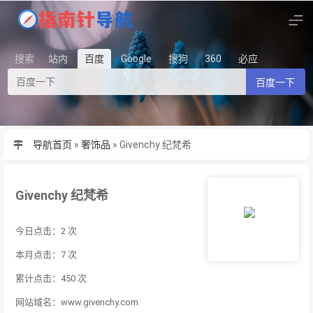
搜索
站内
百度
Google
搜狗
360
必应
百度一下
导航首页
»
奢饰品
»
Givenchy 纪梵希
Givenchy 纪梵希
今日点击：2 次
本月点击：7 次
累计点击：450 次
网站域名：www.givenchy.com