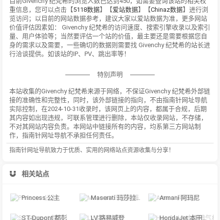
目前Givenchy 纪梵希的浏览人数已达到450，如需要查询该站的相关权
重信息，您可以点击【
5118数据
】【
爱站数据
】【
Chinaz数据
】进行浏
览访问；以目前的网站数据参考，建议大家以爱站数据为准，更多网站
价值评估因素如： Givenchy 纪梵希的访问速度、搜索引擎收录以及索引
量、用户体验等；当然要评估一个站的价值，最主要还是需要根据您自
身的需求以及需要，一些确切的数据则需要找 Givenchy 纪梵希的站长进
行洽谈提供。如该站的IP、PV、跳出率等！
特别声明
本站收集的Givenchy 纪梵希来源于网络，不保证Givenchy 纪梵希外部链
接的准确性和完整性，同时，该外部链接的指向，不由指南针网址导航
实际控制，在2024-10-31收录时，该网页上的内容，都属于合规，后期
其内容如出现违规，可联系管理进行删除，本站仅收录网站，不存储，
不对其网站内容负责。本网站中链接所有的内容，均系第三方网站制
作，指南针网址导航不承担任何责任。
指南针网址导航致力于优质、实用的网络站点资源收集与分享！
相关站点
Princess 公主
Maserati 玛莎拉蒂
Armani 阿玛尼
ST-Dupont 都彭
LV 路易威登
HondaJet 本田喷气机