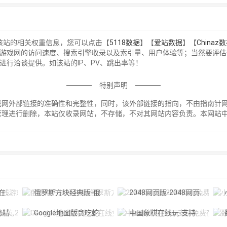
询该站的相关权重信息，您可以点击【
5118数据
】【
爱站数据
】【
Chinaz
GS游戏网的访问速度、搜索引擎收录以及索引量、用户体验等；当然要评
进行洽谈提供。如该站的IP、PV、跳出率等！
特别声明
戏网外部链接的准确性和完整性，同时，该外部链接的指向，不由指南针网址导
管理进行删除，本站仅收录网站，不存储，不对其网站内容负责。本网站
！
的回忆。
俄罗斯方块经典版-俄罗斯方块经典怀旧版在线玩,网页版
2048网页版-2048网页免费版，在4X4的棋盘上，遇到相同的数字就会合并。
费在线玩
Google地图版贪吃蛇-在线免费玩贪吃蛇单机版
中国象棋在线玩-支持免费在线对战/人机对战,并且内含360关残棋闯关象棋
数