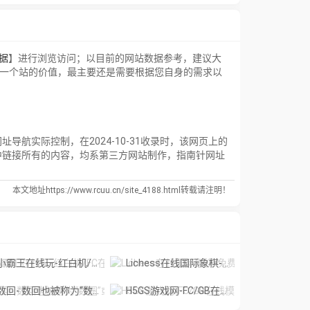
数据
】进行浏览访问；以目前的网站数据参考，建议大
估一个站的价值，最主要还是需要根据您自身的需求以
航实际控制，在2024-10-31收录时，该网页上的
中链接所有的内容，均系第三方网站制作，指南针网址
本文地址https://www.rcuu.cn/site_4188.html转载请注明！
小霸王在线玩-红白机/FC在线游戏免费玩
Lichess在线国际象棋-免费在线国际象棋,支持单机和真人对战
回- 数回也被称为“数圈”或“栅栏”,在线解谜小游戏
H5GS游戏网-FC/GB在线模拟器平台,无需下载免费畅玩