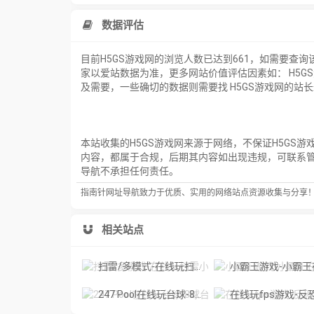
数据评估
目前H5GS游戏网的浏览人数已达到661，如需要查
家以爱站数据为准，更多网站价值评估因素如： H5
及需要，一些确切的数据则需要找 H5GS游戏网的站长
本站收集的H5GS游戏网来源于网络，不保证H5GS游
内容，都属于合规，后期其内容如出现违规，可联系
导航不承担任何责任。
指南针网址导航致力于优质、实用的网络站点资源收集与分享
相关站点
扫雷/多模式-在线玩扫雷小游戏，扫雷网页版在线玩
小霸王游戏-小霸王在线游戏，魂斗罗，超级玛丽，热血足球，三国志，合金弹头，拳皇，小时候
247 Pool在线玩台球-8球台球免费在线玩
在线玩fps游戏-反恐精英,2D吃鸡,雷神之锤免