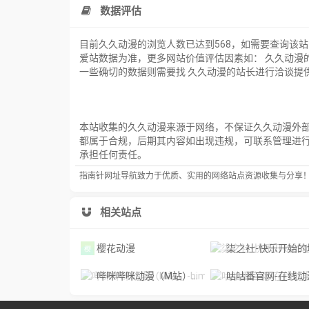
数据评估
目前久久动漫的浏览人数已达到568，如需要查询该
爱站数据为准，更多网站价值评估因素如： 久久动漫
一些确切的数据则需要找 久久动漫的站长进行洽谈提供
本站收集的久久动漫来源于网络，不保证久久动漫外部链
都属于合规，后期其内容如出现违规，可联系管理进
承担任何责任。
指南针网址导航致力于优质、实用的网络站点资源收集与分享
相关站点
樱花动漫
柒之社-快乐开始的
哔咪哔咪动漫（M站）-bimibimi
咕咕番官网-在线动