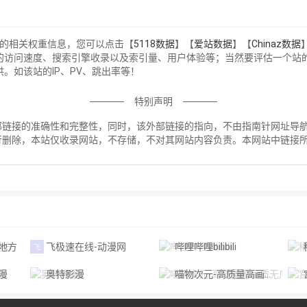
站的相关权重信息，您可以点击【
5118数据
】【
爱站数据
】【
Chinaz数据
的访问速度、搜索引擎收录以及索引量、用户体验等；当然要评估一个站
。如该站的IP、PV、跳出率等！
特别声明
接的准确性和完整性，同时，该外部链接的指向，不由指南针网址导航实际控
行删除，本站仅收录网站，不存储，不对其网站内容负责。本网站中链接
！
地方
飞极速在线-动漫网
哔哩哔哩bilibili
漫
奥特影漫
喵物次元-高质量高画质无广告