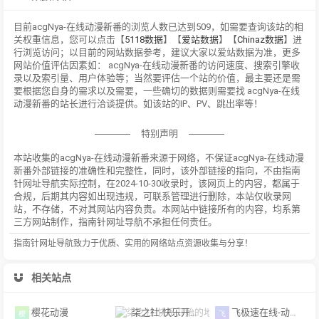
目前acgNya-在线动漫新番的浏览人数已达到509，如需要查询该站的相
关权重信息，您可以点击【
5118数据
】【
爱站数据
】【
Chinaz数据
】进
行浏览访问；以目前的网站数据参考，建议大家以爱站数据为准，更多
网站价值评估因素如： acgNya-在线动漫新番的访问速度、搜索引擎收
录以及索引量、用户体验等；当然要评估一个站的价值，最主要还是需
要根据您自身的需求以及需要，一些确切的数据则需要找 acgNya-在线
动漫新番的站长进行洽谈提供。如该站的IP、PV、跳出率等！
特别声明
本站收集的acgNya-在线动漫新番来源于网络，不保证acgNya-在线动漫
新番外部链接的准确性和完整性，同时，该外部链接的指向，不由指南
针网址导航实际控制，在2024-10-30收录时，该网页上的内容，都属于
合规，后期其内容如出现违规，可联系管理进行删除，本站仅收录网
站，不存储，不对其网站内容负责。本网站中链接所有的内容，均系第
三方网站制作，指南针网址导航不承担任何责任。
指南针网址导航致力于优质、实用的网络站点资源收集与分享！
相关站点
樱花动漫
柒之社-快乐开始的地方
飞极速在线-动漫网